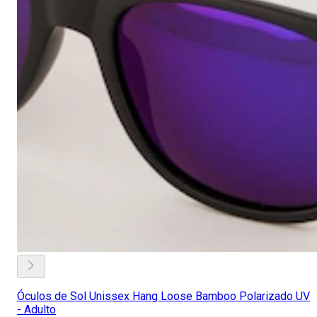
Óculos de Sol Unissex Hang Loose Bamboo Polarizado UV
- Adulto