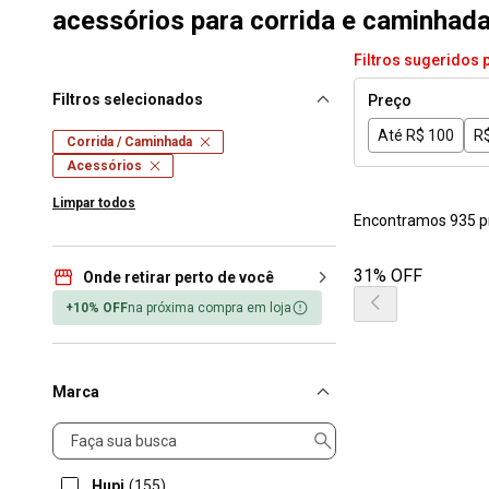
acessórios para corrida e caminhad
Filtros sugeridos 
Filtros selecionados
Preço
Até R$ 100
R$
Corrida / Caminhada
Acessórios
Limpar todos
Encontramos 935 p
31% OFF
Onde retirar perto de você
+10% OFF
na próxima compra em loja
Marca
Marca
Hupi
(155)