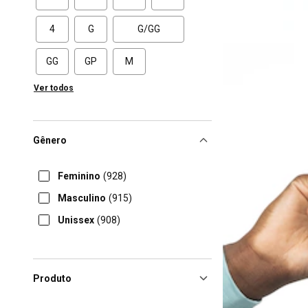
4
G
G/GG
GG
GP
M
Ver todos
Gênero
Feminino
(928)
Masculino
(915)
Unissex
(908)
Produto