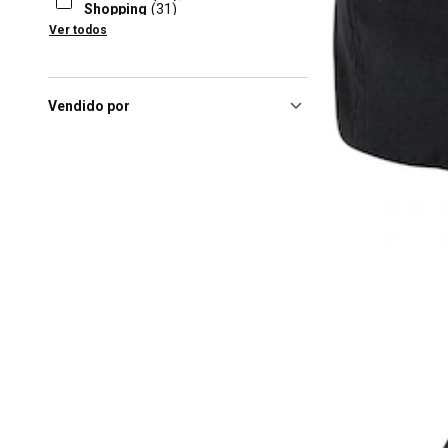
Shopping
(31)
Ver todos
Maua (SP), Shopping
Mauá
(31)
Ribeirao Preto (SP), Iguatemi
Ribeirão Preto
(31)
Vendido por
Maringá (PR), Maringá –
Shopping Catuaí
(30)
Vitoria Da Conquista (BA),
Boulevard Vitória Da
Conquista
(30)