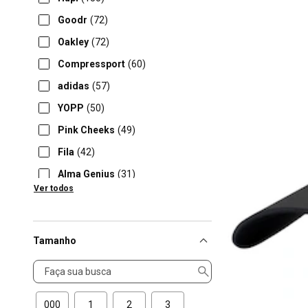
Goodr
(72)
Oakley
(72)
Compressport
(60)
adidas
(57)
YOPP
(50)
Pink Cheeks
(49)
Fila
(42)
Alma Genius
(31)
Ver todos
Nike
(28)
Tamanho
Tamanho
000
1
2
3