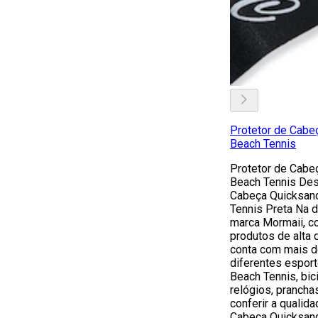
Protetor de Cabe
Beach Tennis
Protetor de Cabe
Beach Tennis Des
Cabeça Quicksan
Tennis Preta Na 
marca Mormaii, co
produtos de alta 
conta com mais d
diferentes esport
Beach Tennis, bici
relógios, prancha
conferir a qualid
Cabeça Quicksan