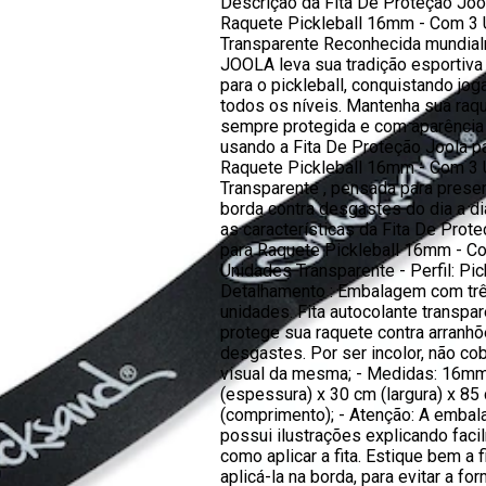
Descrição da Fita De Proteção Joo
Raquete Pickleball 16mm - Com 3
Transparente Reconhecida mundial
JOOLA leva sua tradição esportiv
para o pickleball, conquistando jo
todos os níveis. Mantenha sua raq
sempre protegida e com aparência
usando a Fita De Proteção Joola p
Raquete Pickleball 16mm - Com 3
Transparente , pensada para preser
borda contra desgastes do dia a d
as características da Fita De Prot
para Raquete Pickleball 16mm - C
Unidades Transparente - Perfil: Pick
Detalhamento : Embalagem com tr
unidades. Fita autocolante transpa
protege sua raquete contra arranhõ
desgastes. Por ser incolor, não co
visual da mesma; - Medidas: 16m
(espessura) x 30 cm (largura) x 85
(comprimento); - Atenção: A emba
possui ilustrações explicando faci
como aplicar a fita. Estique bem a f
aplicá-la na borda, para evitar a f