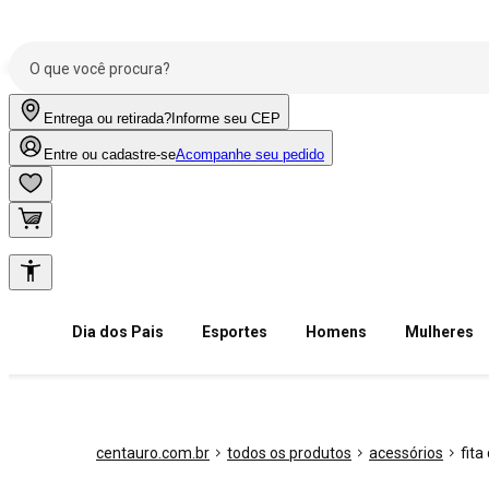
Entrega ou retirada?
Informe seu CEP
Entre ou cadastre-se
Acompanhe seu pedido
Dia dos Pais
Esportes
Homens
Mulheres
centauro.com.br
todos os produtos
acessórios
fita