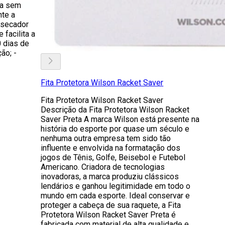
ta sem
nte a
 secador
 facilita a
0 dias de
ão; -
Fita Protetora Wilson Racket Saver
Fita Protetora Wilson Racket Saver
Descrição da Fita Protetora Wilson Racket
Saver Preta A marca Wilson está presente na
história do esporte por quase um século e
nenhuma outra empresa tem sido tão
influente e envolvida na formatação dos
jogos de Tênis, Golfe, Beisebol e Futebol
Americano. Criadora de tecnologias
inovadoras, a marca produziu clássicos
lendários e ganhou legitimidade em todo o
mundo em cada esporte. Ideal conservar e
proteger a cabeça de sua raquete, a Fita
Protetora Wilson Racket Saver Preta é
fabricada com material de alta qualidade e