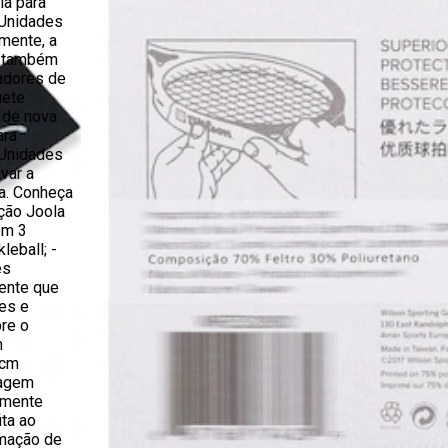
la para
 Unidades
mente, a
a também
gadores de
uete
 de nova
ara
 Unidades
var a
ia. Conheça
eção Joola
om 3
leball; -
ês
rente que
es e
bre o
m
 cm
lagem
lmente
ita ao
ormação de