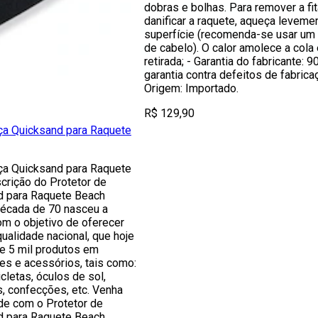
dobras e bolhas. Para remover a fi
danificar a raquete, aqueça leveme
superfície (recomenda-se usar um
de cabelo). O calor amolece a cola e
retirada; - Garantia do fabricante: 9
garantia contra defeitos de fabricaç
Origem: Importado.
R$ 129,90
ça Quicksand para Raquete
ça Quicksand para Raquete
crição do Protetor de
d para Raquete Beach
década de 70 nasceu a
m o objetivo de oferecer
qualidade nacional, que hoje
e 5 mil produtos em
es e acessórios, tais como:
cletas, óculos de sol,
s, confecções, etc. Venha
ade com o Protetor de
d para Raquete Beach