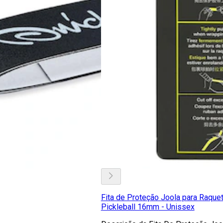
Fita de Proteção Joola para Raque
Pickleball 16mm - Unissex