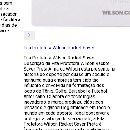
ta sem
nte a
 secador
 facilita a
0 dias de
ão; -
Fita Protetora Wilson Racket Saver
Fita Protetora Wilson Racket Saver
Descrição da Fita Protetora Wilson Racket
Saver Preta A marca Wilson está presente na
história do esporte por quase um século e
nenhuma outra empresa tem sido tão
influente e envolvida na formatação dos
jogos de Tênis, Golfe, Beisebol e Futebol
Americano. Criadora de tecnologias
inovadoras, a marca produziu clássicos
lendários e ganhou legitimidade em todo o
mundo em cada esporte. Ideal conservar e
proteger a cabeça de sua raquete, a Fita
Protetora Wilson Racket Saver Preta é
fabricada com material de alta qualidade e