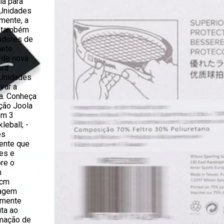
la para
 Unidades
mente, a
a também
gadores de
uete
 de nova
ara
 Unidades
var a
ia. Conheça
eção Joola
om 3
leball; -
ês
rente que
es e
bre o
m
 cm
lagem
lmente
ita ao
ormação de