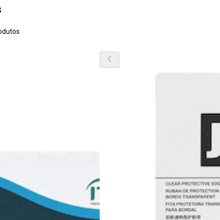
s
odutos