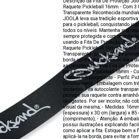
Descrição da Fita De Proteção Joo
Raquete Pickleball 16mm - Com 3
Transparente Reconhecida mundial
JOOLA leva sua tradição esportiv
para o pickleball, conquistando jo
todos os níveis. Mantenha sua raq
sempre protegida e com aparência
usando a Fita De Proteção Joola p
Raquete Pickleball 16mm - Com 3
Transparente , pensada para preser
borda contra desgastes do dia a d
as características da Fita De Prot
para Raquete Pickleball 16mm - C
Unidades Transparente - Perfil: Pick
Detalhamento : Embalagem com tr
unidades. Fita autocolante transpa
protege sua raquete contra arranhõ
desgastes. Por ser incolor, não co
visual da mesma; - Medidas: 16m
(espessura) x 30 cm (largura) x 85
(comprimento); - Atenção: A emba
possui ilustrações explicando faci
como aplicar a fita. Estique bem a f
aplicá-la na borda, para evitar a f