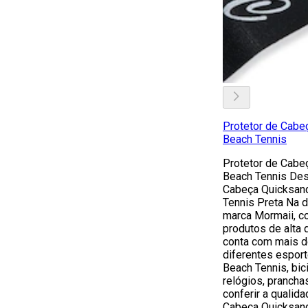
Protetor de Cabe
Beach Tennis
Protetor de Cabe
Beach Tennis Des
Cabeça Quicksan
Tennis Preta Na 
marca Mormaii, co
produtos de alta 
conta com mais d
diferentes esport
Beach Tennis, bici
relógios, prancha
conferir a qualid
Cabeça Quicksan