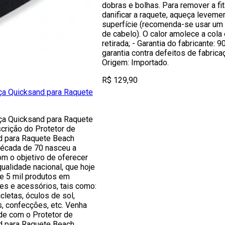
dobras e bolhas. Para remover a fi
danificar a raquete, aqueça leveme
superfície (recomenda-se usar um
de cabelo). O calor amolece a cola e
retirada; - Garantia do fabricante: 9
garantia contra defeitos de fabricaç
Origem: Importado.
R$ 129,90
ça Quicksand para Raquete
ça Quicksand para Raquete
crição do Protetor de
d para Raquete Beach
década de 70 nasceu a
m o objetivo de oferecer
qualidade nacional, que hoje
e 5 mil produtos em
es e acessórios, tais como:
cletas, óculos de sol,
s, confecções, etc. Venha
ade com o Protetor de
d para Raquete Beach