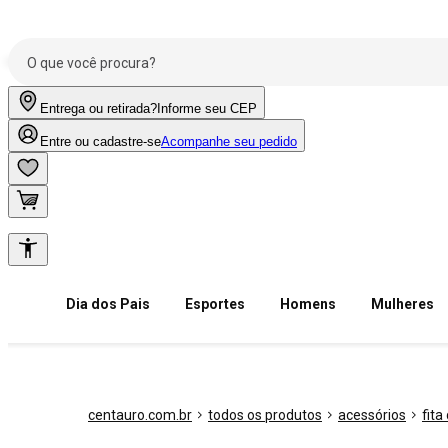
Entrega ou retirada?
Informe seu CEP
Entre ou cadastre-se
Acompanhe seu pedido
Dia dos Pais
Esportes
Homens
Mulheres
centauro.com.br
todos os produtos
acessórios
fita