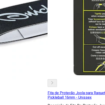
Fita de Proteção Joola para Raque
Pickleball 16mm - Unissex