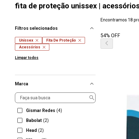
fita de proteção unissex | acessório
Encontramos 18 pr
Filtros selecionados
54% OFF
Unissex
Fita De Proteção
Acessórios
Limpar todos
Marca
Marca
Gismar Redes
(4)
Babolat
(2)
Head
(2)