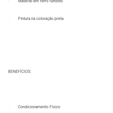
· Material em ferro fundido
· Pintura na coloração preta
BENEFÍCIOS:
· Condicionamento Físico