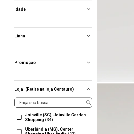
Idade
Linha
Promoção
Loja
(Retire na loja Centauro)
Loja
Joinville (SC), Joinville Garden
Shopping
(34)
Uberlândia (MG), Center