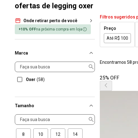
ofertas de legging oxer
Filtros sugeridos 
Onde retirar perto de você
Preço
+10% OFF
na próxima compra em loja
Até R$ 100
Marca
Encontramos 58 pr
Marca
25% OFF
Oxer
(58)
Tamanho
Tamanho
8
10
12
14