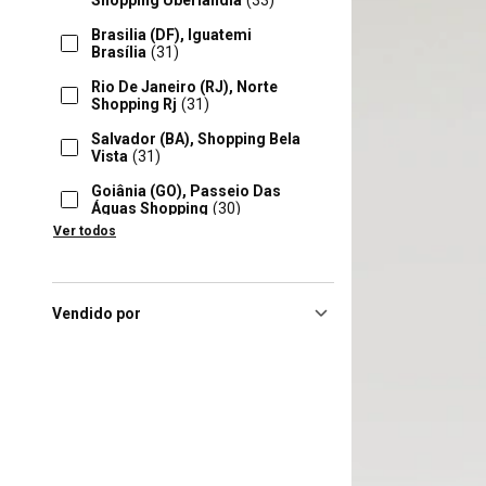
Shopping Uberlândia
(33)
Brasilia (DF), Iguatemi
Brasília
(31)
Rio De Janeiro (RJ), Norte
Shopping Rj
(31)
Salvador (BA), Shopping Bela
Vista
(31)
Goiânia (GO), Passeio Das
Águas Shopping
(30)
Ver todos
Ribeirao Preto (SP), Novo
Shopping Center
(30)
Sorocaba (SP), Shopping
Cidade Sorocaba
(30)
Vendido por
Brasilia (DF), Shopping Pátio
Brasil
(29)
Florianópolis (SC), Floripa
Shopping
(29)