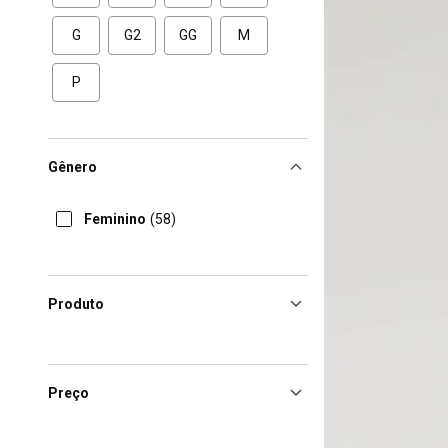
G
G2
GG
M
P
Gênero
Feminino
(58)
Produto
Preço