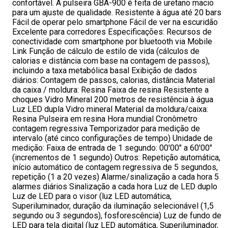
confortável. A pulseira GBA-900 é feita de uretano macio
para um ajuste de qualidade. Resistente à água até 20 bars
Fácil de operar pelo smartphone Fácil de ver na escuridão
Excelente para corredores Especificações: Recursos de
conectividade com smartphone por bluetooth via Mobile
Link Função de cálculo de estilo de vida (cálculos de
calorias e distância com base na contagem de passos),
incluindo a taxa metabólica basal Exibição de dados
diários: Contagem de passos, calorias, distância Material
da caixa / moldura: Resina Faixa de resina Resistente a
choques Vidro Mineral 200 metros de resistência à água
Luz LED dupla Vidro mineral Material da moldura/caixa:
Resina Pulseira em resina Hora mundial Cronômetro
contagem regressiva Temporizador para medição de
intervalo (até cinco configurações de tempo) Unidade de
medição: Faixa de entrada de 1 segundo: 00'00" a 60'00"
(incrementos de 1 segundo) Outros: Repetição automática,
início automático de contagem regressiva de 5 segundos,
repetição (1 a 20 vezes) Alarme/sinalização a cada hora 5
alarmes diários Sinalização a cada hora Luz de LED duplo
Luz de LED para o visor (luz LED automática,
Superiluminador, duração da iluminação selecionável (1,5
segundo ou 3 segundos), fosforescência) Luz de fundo de
LED para tela digital (luz LED automática, Superiluminador,