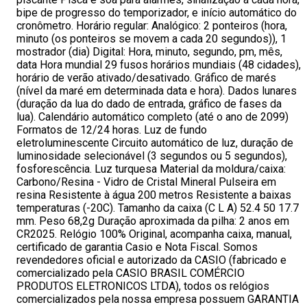
bipe de progresso do temporizador, e início automático do
cronômetro. Horário regular: Analógico: 2 ponteiros (hora,
minuto (os ponteiros se movem a cada 20 segundos)), 1
mostrador (dia) Digital: Hora, minuto, segundo, pm, mês,
data Hora mundial 29 fusos horários mundiais (48 cidades),
horário de verão ativado/desativado. Gráfico de marés
(nível da maré em determinada data e hora). Dados lunares
(duração da lua do dado de entrada, gráfico de fases da
lua). Calendário automático completo (até o ano de 2099)
Formatos de 12/24 horas. Luz de fundo
eletroluminescente Circuito automático de luz, duração de
luminosidade selecionável (3 segundos ou 5 segundos),
fosforescência. Luz turquesa Material da moldura/caixa:
Carbono/Resina - Vidro de Cristal Mineral Pulseira em
resina Resistente à água 200 metros Resistente a baixas
temperaturas (-20C). Tamanho da caixa (C L A) 52.4 50 17.7
mm. Peso 68,2g Duração aproximada da pilha: 2 anos em
CR2025. Relógio 100% Original, acompanha caixa, manual,
certificado de garantia Casio e Nota Fiscal. Somos
revendedores oficial e autorizado da CASIO (fabricado e
comercializado pela CASIO BRASIL COMÉRCIO
PRODUTOS ELETRONICOS LTDA), todos os relógios
comercializados pela nossa empresa possuem GARANTIA