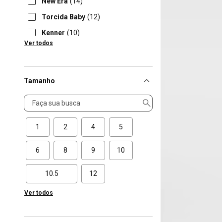
New Era
(14)
Torcida Baby
(12)
Kenner
(10)
Ver todos
S3 Sport Bel
(5)
Tamanho
Tamanho
1
2
4
5
6
8
9
10
10.5
12
Ver todos