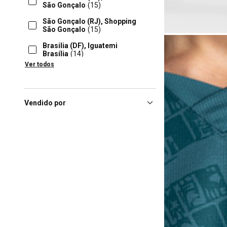
São Gonçalo
(15)
São Gonçalo (RJ), Shopping
São Gonçalo
(15)
Brasilia (DF), Iguatemi
Brasília
(14)
Ver todos
Nova Iguaçu (RJ), Nova
Iguaçu
(14)
Rio De Janeiro (RJ), Shopping
Nova América
(14)
Vendido por
Rio De Janeiro (RJ), Américas
Shopping
(14)
Brasilia (DF), Shopping
Conjunto Nacional
(13)