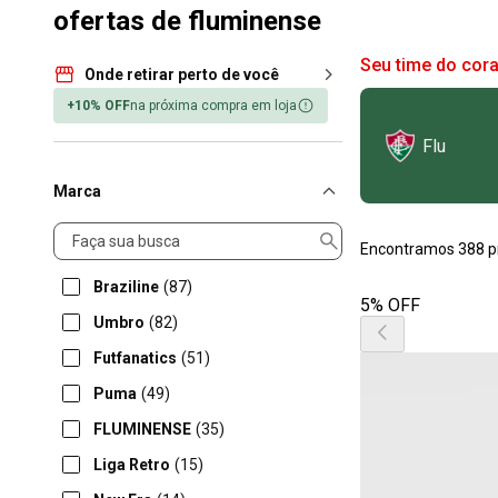
ofertas de fluminense
Seu time do cor
Onde retirar perto de você
+10% OFF
na próxima compra em loja
Flu
Marca
Marca
Encontramos 388 p
Braziline
(87)
5% OFF
Umbro
(82)
Futfanatics
(51)
Puma
(49)
FLUMINENSE
(35)
Liga Retro
(15)