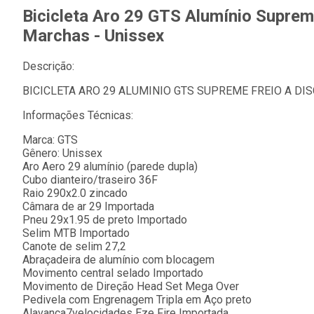
Bicicleta Aro 29 GTS Alumínio Supre
Marchas - Unissex
Descrição:
BICICLETA ARO 29 ALUMINIO GTS SUPREME FREIO A D
Informações Técnicas:
Marca: GTS
Gênero: Unissex
Aro Aero 29 alumínio (parede dupla)
Cubo dianteiro/traseiro 36F
Raio 290x2.0 zincado
Câmara de ar 29 Importada
Pneu 29x1.95 de preto Importado
Selim MTB Importado
Canote de selim 27,2
Abraçadeira de alumínio com blocagem
Movimento central selado Importado
Movimento de Direção Head Set Mega Over
Pedivela com Engrenagem Tripla em Aço preto
Alavanca7velocidades Eze Fire Importada