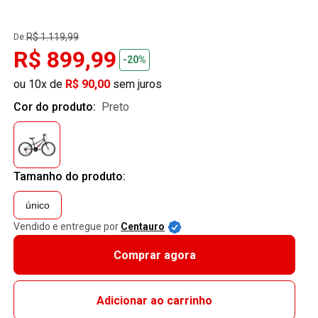
R$ 1.119,99
De:
R$ 899,99
-20%
ou 10x de
R$ 90,00
sem juros
Cor do produto:
preto
Tamanho do produto:
único
Vendido e entregue por
Centauro
Comprar agora
Adicionar ao carrinho