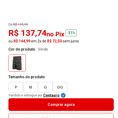
De:
R$ 199,99
R$ 137,74
no Pix
-31%
ou
R$ 144,99
em 2x de
R$ 72,50
sem juros
Cor do produto:
verde
Tamanho do produto:
P
M
G
GG
Centauro
Vendido e entregue por
Comprar agora