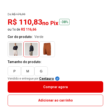
De:
R$ 179,99
R$ 110,83
no Pix
-38%
ou 1x de
R$ 116,66
Cor do produto:
verde
Tamanho do produto:
P
M
G
Centauro
Vendido e entregue por
Comprar agora
Adicionar ao carrinho