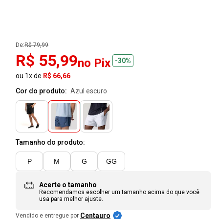
De:
R$ 79,99
R$ 55,99
no Pix
-30%
ou 1x de
R$ 66,66
Cor do produto:
azul escuro
Tamanho do produto:
P
M
G
GG
Acerte o tamanho
Recomendamos escolher um tamanho
acima
do que você
usa para melhor ajuste.
Centauro
Vendido e entregue por