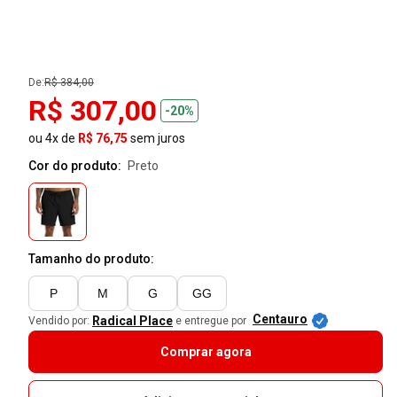
De:
R$ 384,00
R$ 307,00
-20%
ou 4x de
R$ 76,75
sem juros
Cor do produto:
preto
Tamanho do produto:
P
M
G
GG
Centauro
Radical Place
Vendido por:
e entregue por
Comprar agora