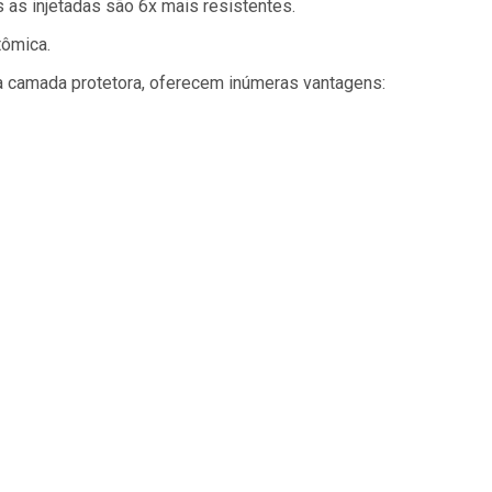
as injetadas são 6x mais resistentes.
tômica.
a camada protetora, oferecem inúmeras vantagens: