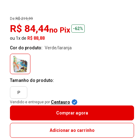
De:
R$ 219,99
R$ 84,44
no Pix
-62%
ou 1x de
R$ 88,88
Cor do produto:
verde/laranja
Tamanho do produto:
P
Centauro
Vendido e entregue por
Comprar agora
Adicionar ao carrinho