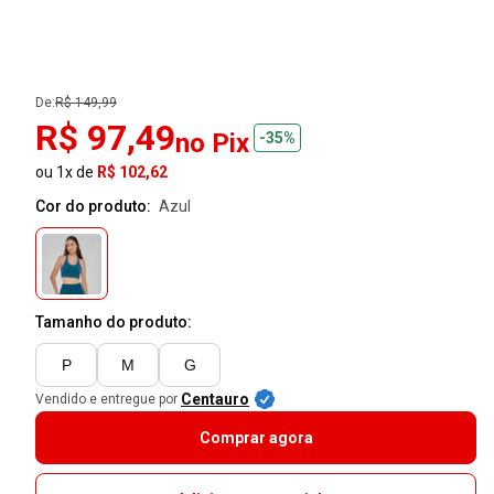
De:
R$ 149,99
R$ 97,49
no Pix
-35%
ou 1x de
R$ 102,62
Cor do produto:
azul
Tamanho do produto:
P
M
G
Centauro
Vendido e entregue por
Comprar agora