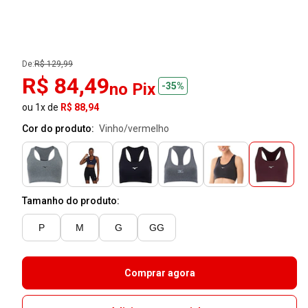
De:
R$ 129,99
R$ 84,49
no Pix
-35%
ou 1x de
R$ 88,94
Cor do produto:
vinho/vermelho
Tamanho do produto:
P
M
G
GG
Comprar agora