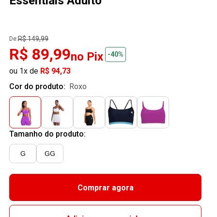
Essentials Adulto
R$ 149,99
De:
R$ 89,99
no Pix
-40%
ou 1x de
R$ 94,73
Cor do produto:
roxo
Tamanho do produto:
G
GG
Comprar agora