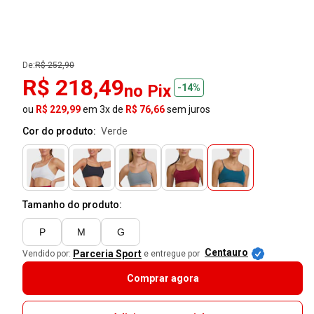
De:
R$ 252,90
R$ 218,49
no Pix
-14%
ou
R$ 229,99
em 3x de
R$ 76,66
sem juros
Cor do produto:
verde
Tamanho do produto:
P
M
G
Centauro
Parceria Sport
Vendido por:
e entregue por
Comprar agora