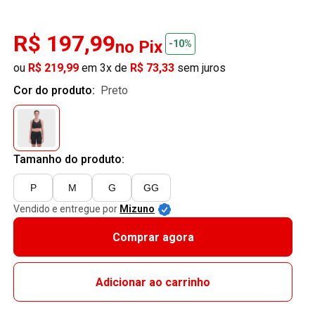
R$ 197,99
no Pix
-10%
ou
R$ 219,99
em 3x de
R$ 73,33
sem juros
Cor do produto:
preto
Tamanho do produto:
P
M
G
GG
Vendido e entregue por
Mizuno
Comprar agora
Adicionar ao carrinho