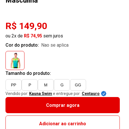
Masculina
R$ 149,90
ou 2x de
R$ 74,95
sem juros
Cor do produto:
nao se aplica
Tamanho do produto:
PP
P
M
G
GG
Vendido por:
Kauna Swim
e entregue por
Centauro
Comprar agora
Adicionar ao carrinho