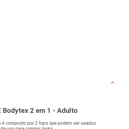
E Bodytex 2 em 1 - Adulto
no é composto por 2 tops que podem ser usados
de uso para compor looks.