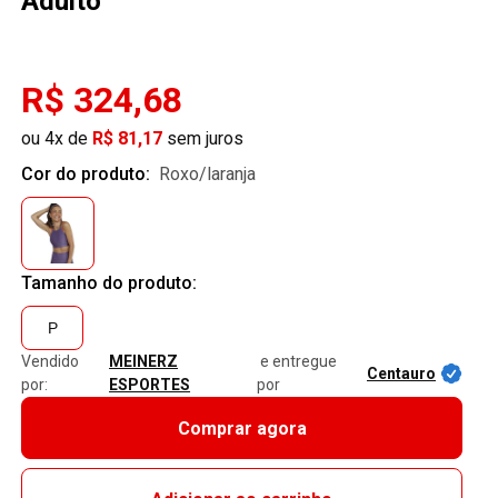
Adulto
R$ 324,68
ou 4x de
R$ 81,17
sem juros
Cor do produto:
roxo/laranja
Tamanho do produto:
P
Vendido
MEINERZ
e entregue
Centauro
por:
ESPORTES
por
Comprar agora