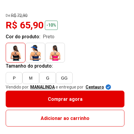
R$ 72,90
De:
R$ 65,90
-10%
Cor do produto:
preto
Tamanho do produto:
P
M
G
GG
Vendido por:
MANALINDA
e entregue por
Centauro
Comprar agora
Adicionar ao carrinho