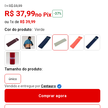
R$ 59,99
De:
R$ 37,99
no Pix
-37%
ou 1x de
R$ 39,99
Cor do produto:
verde
Tamanho do produto:
único
Vendido e entregue por
Centauro
Comprar agora