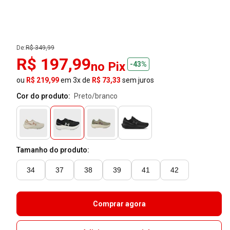
De:
R$ 349,99
R$ 197,99
no Pix
-43%
ou
R$ 219,99
em 3x de
R$ 73,33
sem juros
Cor do produto:
preto/branco
Tamanho do produto:
34
37
38
39
41
42
Comprar agora