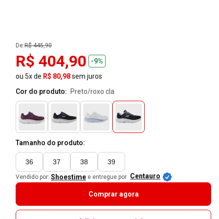
De:
R$ 445,90
R$ 404,90
-9%
ou 5x de
R$ 80,98
sem juros
Cor do produto:
preto/roxo cla
Tamanho do produto:
36
37
38
39
Centauro
Shoestime
Vendido por:
e entregue por
Comprar agora