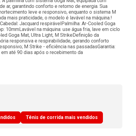
to. A palmilha com sistema Goga Mat, equipada com
e ar, garantindo conforto e retorno de energia. Sua
ortecimento leve e responsivo, enquanto o sistema M
nda mais praticidade, o modelo é lavável na máquina.!
aCabedal: Jacquard respirávelPalmilha: Ar-Cooled Goga
op: 10mmLavável na máquina: use água fria, lave em ciclo
led Goga Mat, Ultra Light, M StrikeDefinição da
ia responsiva e respirabilidade, gerando conforto
responsivo; M Strike - eficiência nas passadasGarantia:
ão em até 90 dias após o recebimento da
endidos
Tênis de corrida mais vendidos