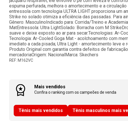
jacquard respirável, ele envolve o pé com leveza e confor
espuma perfurada, melhora o amortecimento e a circulação d
entressola com tecnologia ULTRA LIGHT proporciona um am
Strike no solado otimiza a eficiência das passadas. Para ai
Gênero: MasculinoIndicado para: Corrida/Treino e Academi
MatEntressola: Ultra LightSolado: Borracha com M StrikeDr
suave e deixe exposto ao ar para secar.Tecnologias: Ar-Coo
Tecnologia: Ar-Cooled Goga Mat - acolchoamento com memór
imediato a cada pisada; Ultra Light - amortecimento leve e 
Produto Original com garantia contra defeitos de fabricaç
mercadoriaOrigem: NacionalMarca: Skechers
REF: M162VC
Mais vendidos
Confira o ranking com os campeões de venda
Tênis mais vendidos
Tênis masculinos mais v