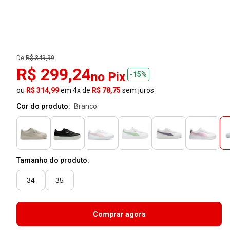
De:
R$ 349,99
R$ 299,24
no Pix
-15%
ou
R$ 314,99
em 4x de
R$ 78,75
sem juros
Cor do produto:
branco
Tamanho do produto:
34
35
Comprar agora