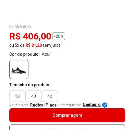
De:
R$ 508,00
R$ 406,00
-20%
ou 5x de
R$ 81,20
sem juros
Cor do produto:
azul
Tamanho do produto:
38
40
42
Centauro
Radical Place
Vendido por:
e entregue por
Comprar agora