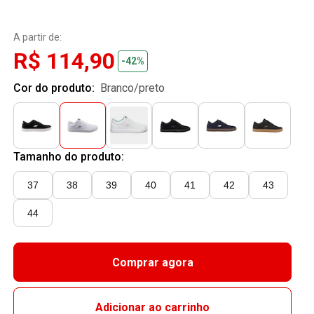
A partir de:
R$ 114,90
-42%
Cor do produto:
branco/preto
Tamanho do produto:
37
38
39
40
41
42
43
44
Comprar agora
Adicionar ao carrinho