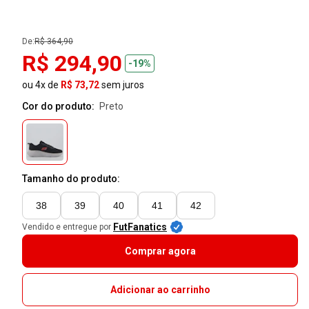
De:
R$ 364,90
R$ 294,90
-19%
ou 4x de
R$ 73,72
sem juros
Cor do produto:
preto
Tamanho do produto:
38
39
40
41
42
FutFanatics
Vendido e entregue por
Comprar agora
Adicionar ao carrinho