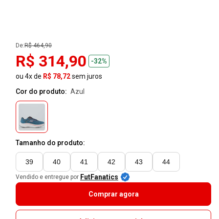
De:
R$ 464,90
R$ 314,90
-32%
ou 4x de
R$ 78,72
sem juros
Cor do produto:
azul
Tamanho do produto:
39
40
41
42
43
44
FutFanatics
Vendido e entregue por
Comprar agora