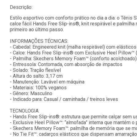
Descrição:
Estilo esportivo com conforto prático no dia a dia: o Têni
calce fácil Hands Free Slip-ins®, knit respirável e palmi
primeiro ao último passo.
INFORMAÇÕES TÉCNICAS:
- Cabedal: Engineered knit (malha respirável) com elásticos
- Calce: Hands Free Slip-ins® com Exclusive Heel Pillow™ (
- Palmilha: Skechers Memory Foam™ (conforto acolchoado)
- Entressola: Contornada, com absorção de impactos
- Solado: Tração flexível
- Altura do salto: 3,17 cm
- Manutenção: Lavável em máquina
- Materiais: 100% veganos
- Gênero: Masculino
- Indicado para: Casual / caminhada / treinos leves
TECNOLOGIA:
- Hands Free Slip-ins®: estrutura que permite calçar sem u
- Exclusive Heel Pillow™: “almofada” interna que mantém o p
- Skechers Memory Foam™: palmilha de memória que se mol
- No Tie Fit™: cadarços elásticos que dispensam amarração