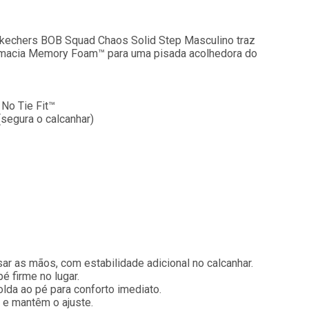
s Skechers BOB Squad Chaos Solid Step Masculino traz
lha macia Memory Foam™ para uma pisada acolhedora do
 No Tie Fit™
segura o calcanhar)
sar as mãos, com estabilidade adicional no calcanhar.
é firme no lugar.
da ao pé para conforto imediato.
 e mantêm o ajuste.