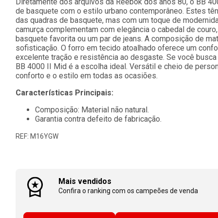
Diretamente dos arquivos da Reebok dos anos 80, o BB 4000
de basquete com o estilo urbano contemporâneo. Estes tên
das quadras de basquete, mas com um toque de modernidad
camurça complementam com elegância o cabedal de couro,
basquete favorita ou um par de jeans. A composição de mate
sofisticação. O forro em tecido atoalhado oferece um confor
excelente tração e resistência ao desgaste. Se você busca
BB 4000 II Mid é a escolha ideal. Versátil e cheio de person
conforto e o estilo em todas as ocasiões.
Características Principais:
Composição: Material não natural.
Garantia contra defeito de fabricação.
REF: M16YGW
Mais vendidos
Confira o ranking com os campeões de venda