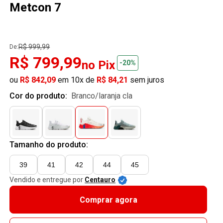
Metcon 7
R$ 999,99
De:
R$ 799,99
no Pix
-20%
ou
R$ 842,09
em 10x de
R$ 84,21
sem juros
Cor do produto:
branco/laranja cla
Tamanho do produto:
39
41
42
44
45
Vendido e entregue por
Centauro
Comprar agora