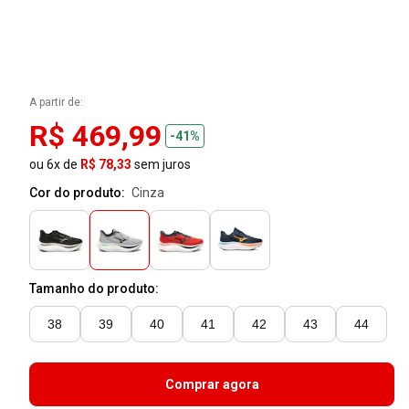
A partir de:
R$ 469,99
-41%
ou 6x de
R$ 78,33
sem juros
Cor do produto:
cinza
Tamanho do produto:
38
39
40
41
42
43
44
Comprar agora