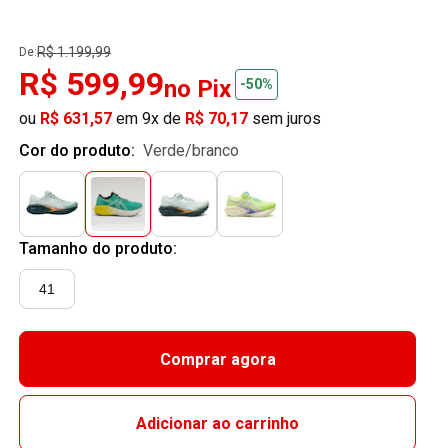
R$ 1.199,99
De:
R$ 599,99
no Pix
-50%
ou
R$ 631,57
em 9x de
R$ 70,17
sem juros
Cor do produto:
verde/branco
Tamanho do produto:
41
Comprar agora
Adicionar ao carrinho