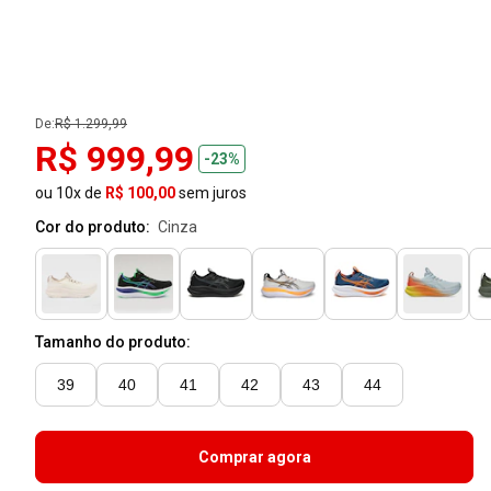
De:
R$ 1.299,99
R$ 999,99
-23%
ou 10x de
R$ 100,00
sem juros
Cor do produto:
cinza
Tamanho do produto:
39
40
41
42
43
44
Comprar agora