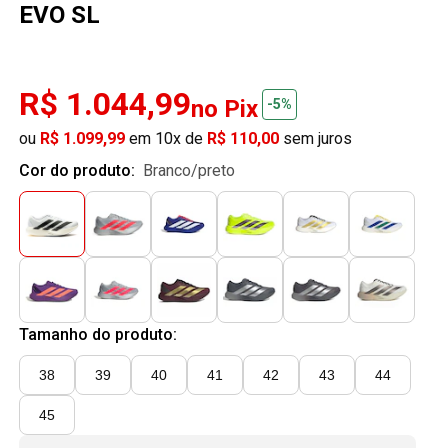
EVO SL
R$ 1.044,99
no Pix
-5%
ou
R$ 1.099,99
em 10x de
R$ 110,00
sem juros
Cor do produto:
branco/preto
Tamanho do produto:
38
39
40
41
42
43
44
45