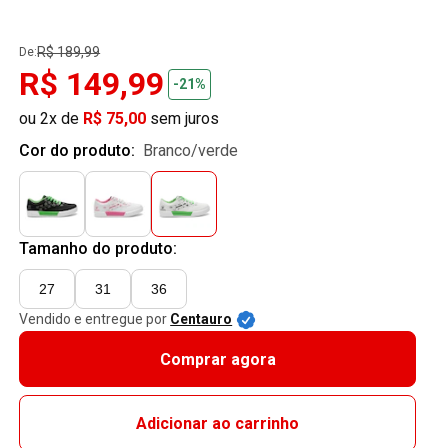
R$ 189,99
De:
R$ 149,99
-21%
ou 2x de
R$ 75,00
sem juros
Cor do produto:
branco/verde
Tamanho do produto:
27
31
36
Vendido e entregue por
Centauro
Comprar agora
Adicionar ao carrinho