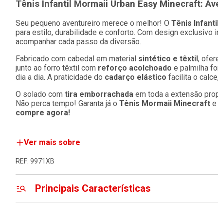
Tênis Infantil Mormaii Urban Easy Minecraft: Av
Seu pequeno aventureiro merece o melhor! O
Tênis Infant
para estilo, durabilidade e conforto. Com design exclusivo i
acompanhar cada passo da diversão.
Fabricado com cabedal em material
sintético e têxtil
, ofe
junto ao forro têxtil com
reforço acolchoado
e palmilha fo
dia a dia. A praticidade do
cadarço elástico
facilita o calc
O solado com
tira emborrachada
em toda a extensão prop
Não perca tempo! Garanta já o
Tênis Mormaii Minecraft
e 
compre agora!
Ver mais sobre
REF: 9971XB
Principais Características