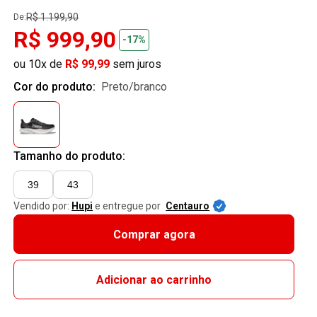
R$ 1.199,90
De:
R$ 999,90
-17%
ou 10x de
R$ 99,99
sem juros
Cor do produto:
preto/branco
Tamanho do produto:
39
43
Vendido por:
Hupi
e entregue por
Centauro
Comprar agora
Adicionar ao carrinho