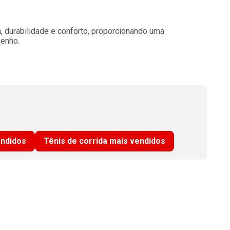
 durabilidade e conforto, proporcionando uma
penho.
endidos
Tênis de corrida mais vendidos