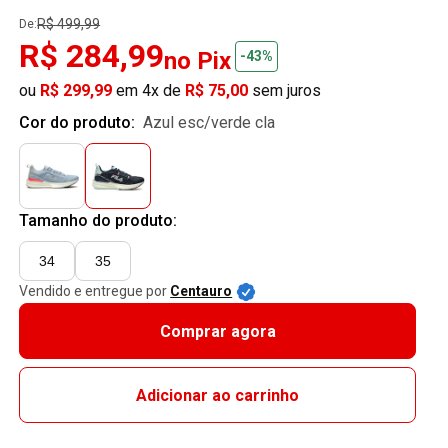
R$ 499,99
De:
R$ 284,99
no Pix
-43%
ou
R$ 299,99
em 4x de
R$ 75,00
sem juros
Cor do produto:
azul esc/verde cla
Tamanho do produto:
34
35
Vendido e entregue por
Centauro
Comprar agora
Adicionar ao carrinho