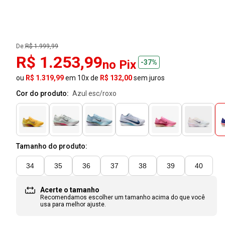
De:
R$ 1.999,99
R$ 1.253,99
no Pix
-37%
ou
R$ 1.319,99
em 10x de
R$ 132,00
sem juros
Cor do produto:
azul esc/roxo
Tamanho do produto:
34
35
36
37
38
39
40
Acerte o tamanho
Recomendamos escolher um tamanho
acima
do que você
usa para melhor ajuste.