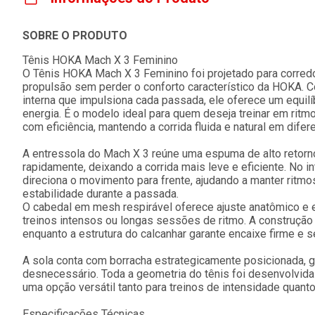
SOBRE O PRODUTO
Tênis HOKA Mach X 3 Feminino
O Tênis HOKA Mach X 3 Feminino foi projetado para corre
propulsão sem perder o conforto característico da HOKA.
interna que impulsiona cada passada, ele oferece um equilíb
energia. É o modelo ideal para quem deseja treinar em ritmo
com eficiência, mantendo a corrida fluida e natural em difer
A entressola do Mach X 3 reúne uma espuma de alto retorn
rapidamente, deixando a corrida mais leve e eficiente. No i
direciona o movimento para frente, ajudando a manter rit
estabilidade durante a passada.
O cabedal em mesh respirável oferece ajuste anatômico e 
treinos intensos ou longas sessões de ritmo. A construção 
enquanto a estrutura do calcanhar garante encaixe firme e s
A sola conta com borracha estrategicamente posicionada, g
desnecessário. Toda a geometria do tênis foi desenvolvid
uma opção versátil tanto para treinos de intensidade quant
Especificações Técnicas