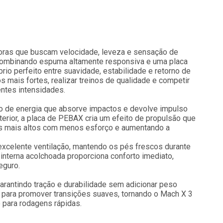
doras que buscam velocidade, leveza e sensação de
 Combinando espuma altamente responsiva e uma placa
rio perfeito entre suavidade, estabilidade e retorno de
s mais fortes, realizar treinos de qualidade e competir
entes intensidades.
o de energia que absorve impactos e devolve impulso
nterior, a placa de PEBAX cria um efeito de propulsão que
mos mais altos com menos esforço e aumentando a
excelente ventilação, mantendo os pés frescos durante
interna acolchoada proporciona conforto imediato,
eguro.
arantindo tração e durabilidade sem adicionar peso
a para promover transições suaves, tornando o Mach X 3
o para rodagens rápidas.