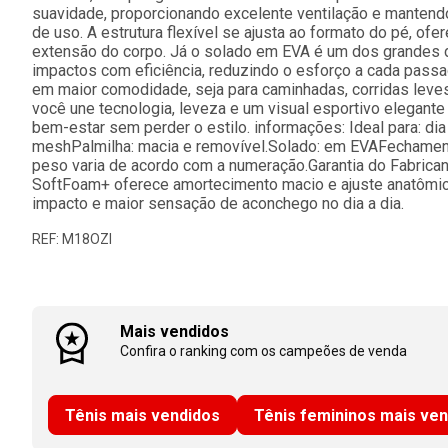
suavidade, proporcionando excelente ventilação e manten
de uso. A estrutura flexível se ajusta ao formato do pé, o
extensão do corpo. Já o solado em EVA é um dos grandes 
impactos com eficiência, reduzindo o esforço a cada passa
em maior comodidade, seja para caminhadas, corridas leves
você une tecnologia, leveza e um visual esportivo elegant
bem-estar sem perder o estilo. informações: Ideal para: dia 
meshPalmilha: macia e removível.Solado: em EVAFechamen
peso varia de acordo com a numeração.Garantia do Fabricante
SoftFoam+ oferece amortecimento macio e ajuste anatômic
impacto e maior sensação de aconchego no dia a dia.
REF: M18OZI
Mais vendidos
Confira o ranking com os campeões de venda
Tênis mais vendidos
Tênis femininos mais ve