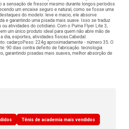
do a sensação de frescor mesmo durante longos períodos
ferecendo um encaixe seguro e natural, como se fosse uma
destaques do modelo: leve e macio, ele absorve
da e garantindo uma pisada mais suave. Isso se traduz
 ou atividades do cotidiano. Com o Puma Flyer Lite 3,
e em um único produto ideal para quem não abre mão de
a dia, esportes, atividades fisicas.Cabedal:
to: cadarçoPeso: 224g aproximadamente - número 35. O
: 90 dias contra defeito de fabricação. tecnologia:
o, garantindo pisadas mais suaves, melhor absorção de
ndidos
Tênis de academia mais vendidos