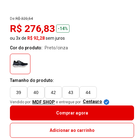
De:
R$ 320,54
R$ 276,83
-14%
ou 3x de
R$ 92,28
sem juros
Cor do produto:
preto/cinza
Tamanho do produto:
39
40
42
43
44
Centauro
MDF SHOP
Vendido por:
e entregue por
Comprar agora
Adicionar ao carrinho