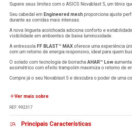
Supere seus limites com o ASICS Novablast 5, um tênis que
Seu cabedal em
Engineered mesh
proporciona ajuste perf
durante as corridas mais intensas.
A nova lingueta acolchoada adiciona conforto e estabilidade,
visibilidade em ambientes de baixa luminosidade.
A entressola
FF BLAST™ MAX
oferece uma experiência ú
com um retorno de energia responsivo, ideal para quem bu
O solado com tecnologia de borracha
AHAR™ Low
aumenta a
assimétrico com efeito trampolim maximiza o retorno de e
Compre já o seu Novablast 5 e descubra o poder de uma cor
Ver mais sobre
REF: 992317
Principais Características