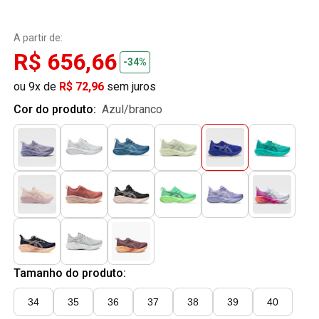
A partir de:
R$ 656,66
-34%
ou 9x de
R$ 72,96
sem juros
Cor do produto:
azul/branco
Tamanho do produto:
34
35
36
37
38
39
40