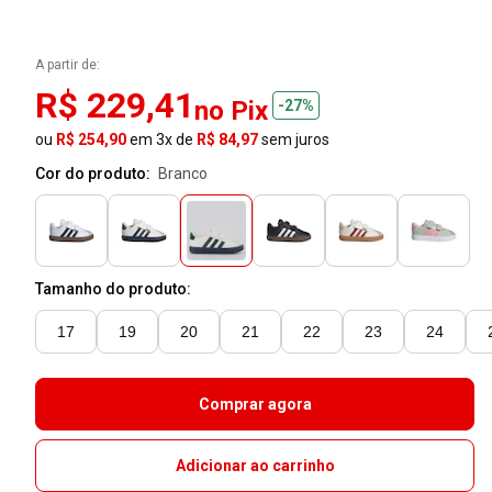
A partir de:
R$ 229,41
no Pix
-27%
ou
R$ 254,90
em 3x de
R$ 84,97
sem juros
Cor do produto:
branco
Tamanho do produto:
17
19
20
21
22
23
24
Comprar agora
Adicionar ao carrinho