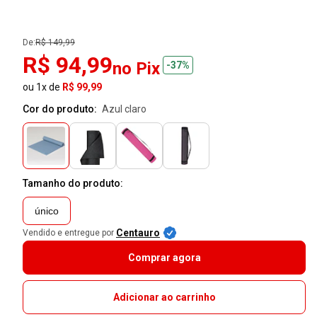
De:
R$ 149,99
R$ 94,99
no Pix
-37%
ou 1x de
R$ 99,99
Cor do produto:
azul claro
Tamanho do produto:
único
Centauro
Vendido e entregue por
Comprar agora
Adicionar ao carrinho